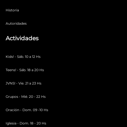
Historia
Sesión 1 – La creación: El principio de la vida tal
y como la conocemos.
Autoridades
Sesión 11 – De pastor a rey.
Actividades
Sesión 12 – Las pruebas de un rey.
Sesión 13 – El rey que lo tenía todo.
Kids! - Sáb. 10 a 12 Hs
Sesión 14 – Un reino desgarrado en dos.
Teens! - Sáb. 18 a 20 Hs
Sesión 15 – Mensajeros de Dios.
JVNS! - Vie. 21 a 23 Hs
Sesión 16 – El principio del fin (del reino de
Israel)
Grupos - Mié. 20 - 22 Hs
Sesión 17 – La caída del Reino.
Oración - Dom. 09 -10 Hs
Iglesia - Dom. 18 - 20 Hs