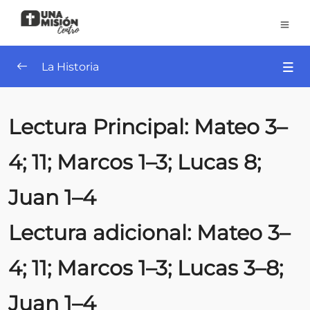
La Historia
Sesiones
0/34
Lectura Principal: Mateo 3–
Sesión 27 – La resurrección.
4; 11; Marcos 1–3; Lucas 8;
Sesión 19 – El retorno a casa.
Juan 1–4
Sesión 20 – La reina de belleza y valor.
Lectura adicional: Mateo 3–
Sesión 21 – Se reconstruyen los muros.
Sesión 22 – El nacimiento de un rey.
4; 11; Marcos 1–3; Lucas 3–8;
Sesión 23 – Comienza el ministerio de Jesús.
Juan 1–4