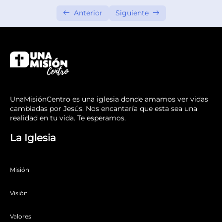
Sesión 10 – Mientras más alto se halla, más dura
Anterior
Siguiente
es la caída.
Sesión 2 – Dios construye una nación.
Sesión 3 – De esclavo a alto dignatario del
faraón.
Sesión 4 – Liberación.
UnaMisiónCentro es una iglesia donde amamos ver vidas
cambiadas por Jesús. Nos encantaría que esta sea una
Sesión 5 – Nuevos mandamientos y un nuevo
realidad en tu vida. Te esperamos.
pacto.
La Iglesia
Sesión 6 – Errantes.
Sesión 7 – Comienza la batalla.
Misión
Sesión 8 – Unos pocos hombres buenos … y
Visión
mujeres.
Valores
Sesión 9 – La fe de una mujer extranjera.